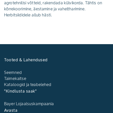
agrotehnilisi võtteid, raken­dada külvikorda. Tähtis on
kõrrekoorimine, äestamine ja vaheltharimine.
Herbitsiididele allub hästi.
Tooted & Lahendused
Seemned
Taimekaitse
Kataloogid ja teabelehed
”Kindlusta saak”
Bayer Lojaalsuskampaania
Avasta