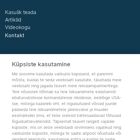
Kasulik teada
Artiklid
Videokogu
Kontakt
Küpsiste kasutamine
Me soovime kasutada valikulisi küpsiseid, et paremini
Agro Bayer
mõista, kuidas te seda veebisaiti kasutate, täiustada meie
Eesti
veebisaiti ning jagada teavet meie reklaamipartneritega.
Teie nõusolek hõlmab ka teie Isikuandmete edastamist
ebaturvalistesse kolmandatesse riikidesse, eelkõige USA-
sse, millega kaasneb oht, et riigiasutused võivad juurde
pääseda teie Isikuandmetele järelevalve ja muudel
Jälgi meid
eesmärkidel ilma, et teile oleksid kättesaadavad tõhusad
õiguskaitsevahendid. Täpsemat teavet rangelt vajalike
küpsiste, mis on selle veebisaidi sirvimiseks vajalikud ning
valikuliste küpsiste, millega te saate allpool nõustuda või
nendest keelduda, kasutamise kohta ja kuidas te saate