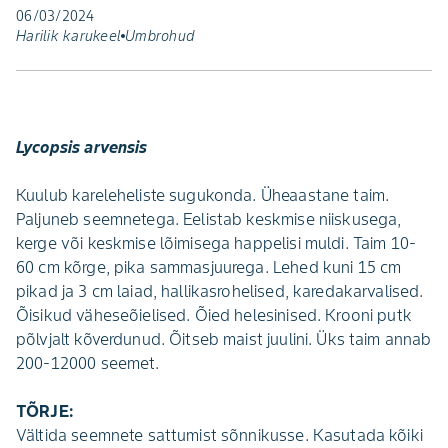
06/03/2024
Harilik karukeel
Umbrohud
Lycopsis arvensis
Kuulub kareleheliste sugukonda. Üheaas­tane taim.
Paljuneb seemnetega. Eelistab keskmise niiskusega,
kerge või keskmise lõimisega happelisi muldi. Taim 10-
60 cm kõrge, pika sammasjuu­rega. Lehed kuni 15 cm
pikad ja 3 cm laiad, hallikasrohelised, karedakarvalised.
Õisikud väheseõielised. Õied helesinised. Krooni putk
põlvjalt kõverdunud. Õitseb maist juulini. Üks taim annab
200-12000 seemet.
TÕRJE:
Vältida seemnete sattumist sõnnikusse. Kasutada kõiki