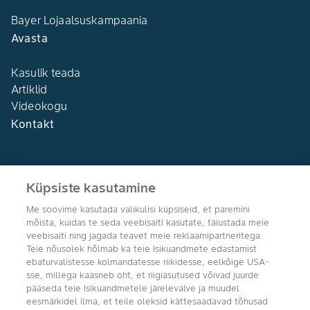
Bayer Lojaalsuskampaania
Avasta
Kasulik teada
Artiklid
Videokogu
Kontakt
Küpsiste kasutamine
Me soovime kasutada valikulisi küpsiseid, et paremini
Agro Bayer
mõista, kuidas te seda veebisaiti kasutate, täiustada meie
Eesti
veebisaiti ning jagada teavet meie reklaamipartneritega.
Teie nõusolek hõlmab ka teie Isikuandmete edastamist
ebaturvalistesse kolmandatesse riikidesse, eelkõige USA-
sse, millega kaasneb oht, et riigiasutused võivad juurde
pääseda teie Isikuandmetele järelevalve ja muudel
Jälgi meid
eesmärkidel ilma, et teile oleksid kättesaadavad tõhusad