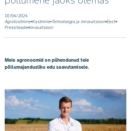
põllumehe jaoks olemas
10/04/2024
Agrotootmine
Kastmine
Tehnoloogia ja innovatsioon
Eesti
Pressiteade
Innovatsioon
Meie agronoomid on pühendunud teie
põllumajandusliku edu saavutamisele.