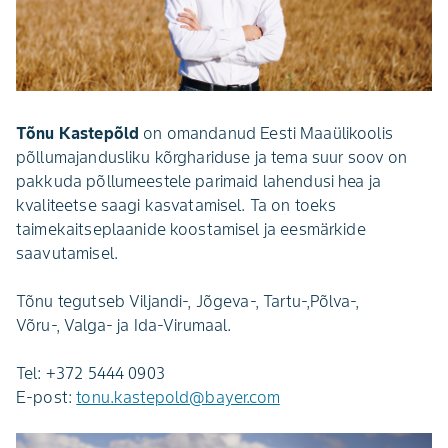
Tõnu Kastepõld
on omandanud Eesti Maaülikoolis
põllumajandusliku kõrghariduse ja tema suur soov on
pakkuda põllumeestele parimaid lahendusi hea ja
kvaliteetse saagi kasvatamisel. Ta on toeks
taimekaitseplaanide koostamisel ja eesmärkide
saavutamisel.
Tõnu tegutseb Viljandi-, Jõgeva-, Tartu-,Põlva-,
Võru-, Valga- ja Ida-Virumaal.
Tel: +372 5444 0903
E-post:
tonu.kastepold@bayer.com