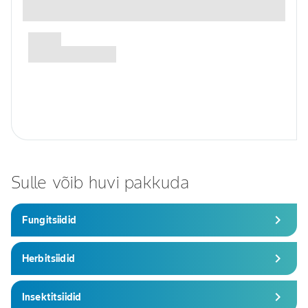
Sulle võib huvi pakkuda
chevron_right
Fungitsiidid
chevron_right
Herbitsiidid
chevron_right
Insektitsiidid