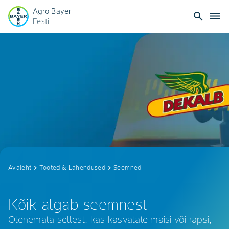
Agro Bayer
search
dehaze
Eesti
Dekalb
Seemned
Avaleht
keyboard_arrow_right
Tooted & Lahendused
keyboard_arrow_right
Seemned
Kõik algab seemnest
Olenemata sellest, kas kasvatate maisi või rapsi,