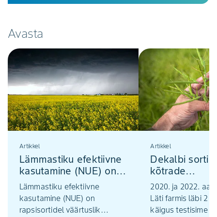
Avasta
Artikkel
Artikkel
Lämmastiku efektiivne
Dekalbi sortid
kasutamine (NUE) on
kõtrade
rapsisortidel väärtuslik
avanemiskindl
Lämmastiku efektiivne
2020. ja 2022. aast
agronoomiline omadus
kasutamine (NUE) on
Läti farmis läbi 2 k
rapsisortidel väärtuslik
käigus testisime D