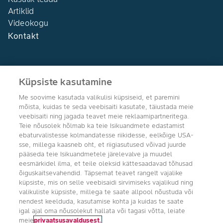
Artiklid
Videokogu
Kontakt
Küpsiste kasutamine
Me soovime kasutada valikulisi küpsiseid, et paremini
Agro Bayer
mõista, kuidas te seda veebisaiti kasutate, täiustada meie
Eesti
veebisaiti ning jagada teavet meie reklaamipartneritega.
Teie nõusolek hõlmab ka teie Isikuandmete edastamist
ebaturvalistesse kolmandatesse riikidesse, eelkõige USA-
sse, millega kaasneb oht, et riigiasutused võivad juurde
pääseda teie Isikuandmetele järelevalve ja muudel
Jälgi meid
eesmärkidel ilma, et teile oleksid kättesaadavad tõhusad
õiguskaitsevahendid. Täpsemat teavet rangelt vajalike
küpsiste, mis on selle veebisaidi sirvimiseks vajalikud ning
valikuliste küpsiste, millega te saate allpool nõustuda või
nendest keelduda, kasutamise kohta ja kuidas te saate
igal ajal oma nõusolekut hallata või tagasi võtta, leiate
meie
privaatsusavaldusest.