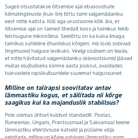
Sageli otsustatakse õitsemise ajal ebasoodsate
kliimatingimuste (kuiv ilm) tõttu taimi valgemädaniku
eest mitte kaitsta. Küll aga unustasime kõik ära, et
õitsemise ajal on taimed tihedalt koos ja taimikus tekib
teistsugune mikrokliima. Seetõttu on ka kuiva ilmaga
taimikus suhteline õhuniiskus kõrgem, mis loob sobivad
tingimused haiguse levikuks. Veelgi olulisem on teada,
et mitte hävitatud valgemädaniku sklerootsiumid jäävad
mullas elujõuliseks kümne aasta jooksul, avaldades
tulevastele rapsikultuuridele suuremat haigussurvet.
Milline on talirapsi soovitatav antav
lämmastiku kogus, et säilitada nii kõrge
saagikus kui ka majanduslik stabiilsus?
Pole olemas ühtset kuldset standardit. Poolas,
Rumeenias, Ungaris, Prantsusmaal ja Saksamaal teeme
lämmastiku efektiivsuse katseid ja püüame välja
selgitada, milline on kõige sobivam lämmastiku norm,