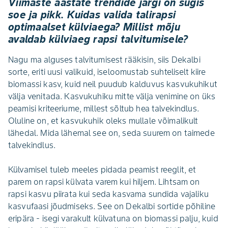
Viimaste aastate trendide järgi on sügis
soe ja pikk. Kuidas valida talirapsi
optimaalset külviaega? Millist mõju
avaldab külviaeg rapsi talvitumisele?
Nagu ma alguses talvitumisest rääkisin, siis Dekalbi
sorte, eriti uusi valikuid, iseloomustab suhteliselt kiire
biomassi kasv, kuid neil puudub kalduvus kasvukuhikut
välja venitada. Kasvukuhiku mitte välja venimine on üks
peamisi kriteeriume, millest sõltub hea talvekindlus.
Oluline on, et kasvukuhik oleks mullale võimalikult
lähedal. Mida lähemal see on, seda suurem on taimede
talvekindlus.
Külvamisel tuleb meeles pidada peamist reeglit, et
parem on rapsi külvata varem kui hiljem. Lihtsam on
rapsi kasvu piirata kui seda kasvama sundida vajaliku
kasvufaasi jõudmiseks. See on Dekalbi sortide põhiline
eripära - isegi varakult külvatuna on biomassi palju, kuid