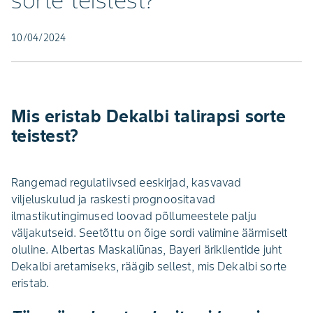
sorte teistest?
10/04/2024
Mis eristab Dekalbi talirapsi sorte
teistest?
Rangemad regulatiivsed eeskirjad, kasvavad
viljeluskulud ja raskesti prognoositavad
ilmastikutingimused loovad põllumeestele palju
väljakutseid. Seetõttu on õige sordi valimine äärmiselt
oluline. Albertas Maskaliūnas, Bayeri äriklientide juht
Dekalbi aretamiseks, räägib sellest, mis Dekalbi sorte
eristab.