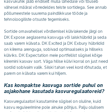
kasvukuhik jääb endiselt mulla lähedale või tõuseb
vähesel määral võrredeldes teiste sortidega. See annab
põllumeestele suurema paindlikkuse tööde ja
tehnoloogiliste otsuste tegemiseks.
Sortide omavahelisel võrdlemisel külviakende järgi on
DK Expose aeglasema kasvuga või laiskhübriid ja seda
saab varem külvata. DK Excited ja DK Exbury hübriidid
on kiirema arenguga, sobivad optimaalseks ja hiliseks
külviks. DK Expectation meie portfellist sügisel kõige
kiiremini kasvav sort. Väga hilise külvi korral on just need
sordid sobivaim valik. Siiski tahan veel kord rõhutada, et
parem on külvata varem kui hiljem.
Kas kompaktse kasvuga sortide puhul on
asjakohane kasutada kasvuregulaatoreid?
Kasvuregulaatori kasutamine sügisel on oluline, kuid
kasvu reguleerimine pole ainuke põhjus. Palju olulisem