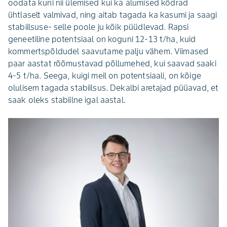
oodata kuni nii ülemised kui ka alumised kõdrad
ühtlaselt valmivad, ning aitab tagada ka kasumi ja saagi
stabiilsuse- selle poole ju kõik püüdlevad. Rapsi
geneetiline potentsiaal on koguni 12-13 t/ha, kuid
kommertspõldudel saavutame palju vähem. Viimased
paar aastat rõõmustavad põllumehed, kui saavad saaki
4-5 t/ha. Seega, kuigi meil on potentsiaali, on kõige
olulisem tagada stabiilsus. Dekalbi aretajad püüavad, et
saak oleks stabiilne igal aastal.