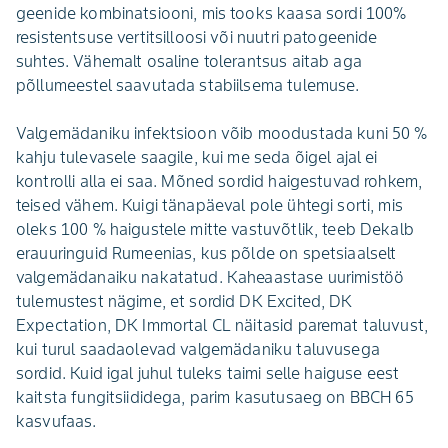
geenide kombinatsiooni, mis tooks kaasa sordi 100%
resistentsuse vertitsilloosi või nuutri patogeenide
suhtes. Vähemalt osaline tolerantsus aitab aga
põllumeestel saavutada stabiilsema tulemuse.
Valgemädaniku infektsioon võib moodustada kuni 50 %
kahju tulevasele saagile, kui me seda õigel ajal ei
kontrolli alla ei saa. Mõned sordid haigestuvad rohkem,
teised vähem. Kuigi tänapäeval pole ühtegi sorti, mis
oleks 100 % haigustele mitte vastuvõtlik, teeb Dekalb
erauuringuid Rumeenias, kus põlde on spetsiaalselt
valgemädanaiku nakatatud. Kaheaastase uurimistöö
tulemustest nägime, et sordid DK Excited, DK
Expectation, DK Immortal CL näitasid paremat taluvust,
kui turul saadaolevad valgemädaniku taluvusega
sordid. Kuid igal juhul tuleks taimi selle haiguse eest
kaitsta fungitsiididega, parim kasutusaeg on BBCH 65
kasvufaas.