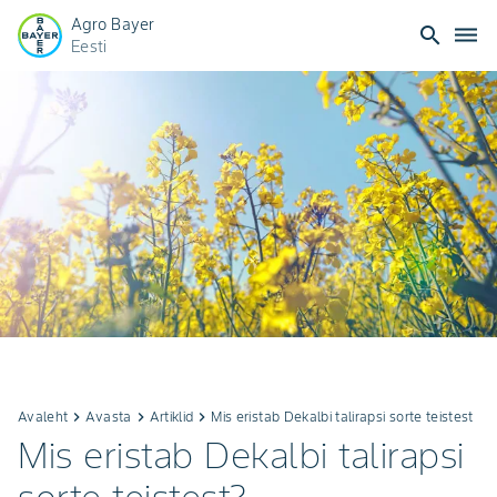
Agro Bayer
search
dehaze
Eesti
Avaleht
keyboard_arrow_right
Avasta
keyboard_arrow_right
Artiklid
keyboard_arrow_right
Mis eristab Dekalbi talirapsi sorte teistest
Mis eristab Dekalbi talirapsi