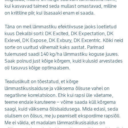
kui kasvavad taimed seda mullast omastavad, milline
on kriitiline piir, kui lisasaaki enam ei saada.
Täna on meil lämmastiku efektiivsuse jaoks loetletud
kuus Dekalbi sorti: DK Excited, DK Expectation, DK
Exlevel, DK Expose, DK Exbury, DK Excentric. Kõiki neid
sorte on uuritud vähemalt kaks aastat. Parimad
tulemused saadi 140 kg/ha lämmastiku koguse juures.
Saak polnud just kõige kõrgem, kuid kulusid arvestades
oli tasuvus kõige optimaalsem.
Teaduslikult on tõestatud, et kõrge
lämmastikusisalduse ja väiksema õlisuse vahel on
negatiivne korrelatsioon. Ehk kui rapsi üle väetame,
teeme endale karuteene – võime saada küll kõrgema
saagi, kuid väiksema õlisisaldusega. Mida edasi, seda
olulisem on õlisus, me ju peamiselt ekspordime rapsiõli.
Me ei väida, et madalam lämmastikusisaldus on