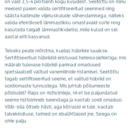
on vaid 3,5-4 protsenti kogu kuludest. Seetõttu on minu
meelest parem valida sertifitseeritud seemned ning
säästa kallimate viljeluskulude vähendamisega, näiteks
valida efektiivselt lämmastikku omastavaid sorte ning
kasutada targalt lämmastikväetisi, mille kulud on sel
aastal eriti kasvanud.
Teiseks peate mõistma, kuidas hübriide luuakse.
Sertifitseeritud hübriidid eristuvad heteroosiefektiga, mis
määrab tulevase hübriidi parimad omadused
spetsiaalselt valitud vanemliinide ristamisel. Seetõttu
tagab sertifitseeritud seeme, et valitud hübriid on
sordiomaste tunnustega. Mis juhtub põllumeeste
põldudel? Raps on risttolmleja, nii et ise paljundatud
seeme risttolmneb iseendaga ja kaotab sordi omadusi.
Võib-olla õitseb hästi, aga kõtrasid ei tule, kaotab
talvekindluse, taimed on ebaühtlased jne. Seega on
ohte palju.