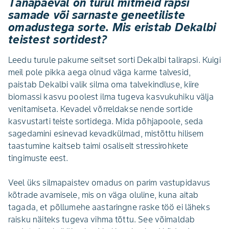
Tänapäeval on turul mitmeid rapsi
samade või sarnaste geneetiliste
omadustega sorte. Mis eristab Dekalbi
teistest sortidest?
Leedu turule pakume seitset sorti Dekalbi talirapsi. Kuigi
meil pole pikka aega olnud väga karme talvesid,
paistab Dekalbi valik silma oma talvekindluse, kiire
biomassi kasvu poolest ilma tugeva kasvukuhiku välja
venitamiseta. Kevadel võrreldakse nende sortide
kasvustarti teiste sortidega. Mida põhjapoole, seda
sagedamini esinevad kevadkülmad, mistõttu hilisem
taastumine kaitseb taimi osaliselt stressirohkete
tingimuste eest.
Veel üks silmapaistev omadus on parim vastupidavus
kõtrade avamisele, mis on väga oluline, kuna aitab
tagada, et põllumehe aastaringne raske töö ei läheks
raisku näiteks tugeva vihma tõttu. See võimaldab