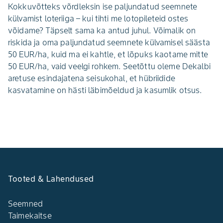
Kokkuvõtteks võrdleksin ise paljundatud seemnete
külvamist loteriiga – kui tihti me lotopileteid ostes
võidame? Täpselt sama ka antud juhul. Võimalik on
riskida ja oma paljundatud seemnete külvamisel säästa
50 EUR/ha, kuid ma ei kahtle, et lõpuks kaotame mitte
50 EUR/ha, vaid veelgi rohkem. Seetõttu oleme Dekalbi
aretuse esindajatena seisukohal, et hübriidide
kasvatamine on hästi läbimõeldud ja kasumlik otsus.
Tooted & Lahendused
Seemned
Taimekaitse