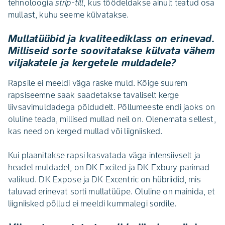
tehnoloogia
strip-till
, kus töödeldakse ainult teatud osa
mullast, kuhu seeme külvatakse.
Mullatüübid ja kvaliteediklass on erinevad.
Milliseid sorte soovitatakse külvata vähem
viljakatele ja kergetele muldadele?
Rapsile ei meeldi väga raske muld. Kõige suurem
rapsiseemne saak saadetakse tavaliselt kerge
liivsavimuldadega põldudelt. Põllumeeste endi jaoks on
oluline teada, millised mullad neil on. Olenemata sellest,
kas need on kerged mullad või liigniisked.
Kui plaanitakse rapsi kasvatada väga intensiivselt ja
headel muldadel, on DK Excited ja DK Exbury parimad
valikud. DK Expose ja DK Excentric on hübriidid, mis
taluvad erinevat sorti mullatüüpe. Oluline on mainida, et
liigniisked põllud ei meeldi kummalegi sordile.