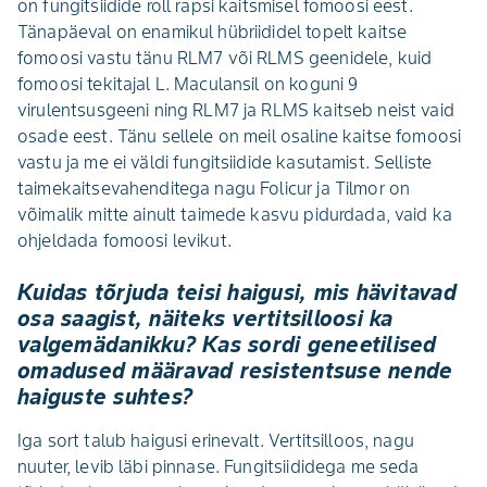
on fungitsiidide roll rapsi kaitsmisel fomoosi eest.
Tänapäeval on enamikul hübriididel topelt kaitse
fomoosi vastu tänu RLM7 või RLMS geenidele, kuid
fomoosi tekitajal L. Maculansil on koguni 9
virulentsusgeeni ning RLM7 ja RLMS kaitseb neist vaid
osade eest. Tänu sellele on meil osaline kaitse fomoosi
vastu ja me ei väldi fungitsiidide kasutamist. Selliste
taimekaitsevahenditega nagu Folicur ja Tilmor on
võimalik mitte ainult taimede kasvu pidurdada, vaid ka
ohjeldada fomoosi levikut.
Kuidas tõrjuda teisi haigusi, mis hävitavad
osa saagist, näiteks vertitsilloosi ka
valgemädanikku? Kas sordi geneetilised
omadused määravad resistentsuse nende
haiguste suhtes?
Iga sort talub haigusi erinevalt. Vertitsilloos, nagu
nuuter, levib läbi pinnase. Fungitsiididega me seda