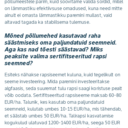
põllumeestele parim, kuid soovitame valida sordid, millel
on lämmastiku efektiivsuse omadused, kuna need mitte
ainult ei omasta lämmastikku paremini mullast, vaid
aitavad tagada ka stabiilsema tulemuse.
Mõned põllumehed kasutavad raha
säästmiseks oma paljundatuid seemneid.
Aga kas nad tõesti säästavad? Miks
peaksite valima sertifitseeritud rapsi
seemned?
Esiteks nähakse rapsiseemet kuluna, kuid tegelikult on
seeme investeering. Mida paremini investeeritakse
algfaasis, seda suuremat tulu rapsi saagi koristuse pealt
võib oodata. Sertifitseeritud rapsiseeme maksab 60-80
EUR/ha. Talunik, kes kasutab oma paljundatuid
seemneid, kulutab umbes 10-15 EUR/ha, mis tähendab,
et säästab umbes 50 EUR/ha. Talirapsi kasvatamise
kogukulud ulatuvad 1200-1400 EUR/ha, seega 50 EUR