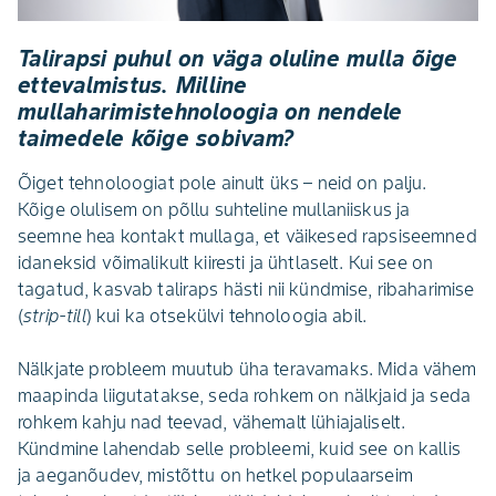
Talirapsi puhul on väga oluline mulla õige
ettevalmistus. Milline
mullaharimistehnoloogia on nendele
taimedele kõige sobivam?
Õiget tehnoloogiat pole ainult üks – neid on palju.
Kõige olulisem on põllu suhteline mullaniiskus ja
seemne hea kontakt mullaga, et väikesed rapsiseemned
idaneksid võimalikult kiiresti ja ühtlaselt. Kui see on
tagatud, kasvab taliraps hästi nii kündmise, ribaharimise
(
strip-till
) kui ka otsekülvi tehnoloogia abil.
Nälkjate probleem muutub üha teravamaks. Mida vähem
maapinda liigutatakse, seda rohkem on nälkjaid ja seda
rohkem kahju nad teevad, vähemalt lühiajaliselt.
Kündmine lahendab selle probleemi, kuid see on kallis
ja aeganõudev, mistõttu on hetkel populaarseim