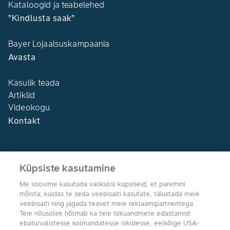
Kataloogid ja teabelehed
”Kindlusta saak”
Bayer Lojaalsuskampaania
Avasta
Kasulik teada
Artiklid
Videokogu
Kontakt
Küpsiste kasutamine
Me soovime kasutada valikulisi küpsiseid, et paremini
Agro Bayer
mõista, kuidas te seda veebisaiti kasutate, täiustada meie
Eesti
veebisaiti ning jagada teavet meie reklaamipartneritega.
Teie nõusolek hõlmab ka teie Isikuandmete edastamist
ebaturvalistesse kolmandatesse riikidesse, eelkõige USA-