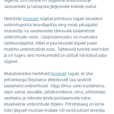
tegema. Eriti oluline on sügisene umbrohutõrje
varasemate ja talirapsile järgnevate külvide puhul.
Herbitsiid
Komplet
sügisel pritsituna tagab kevadeni
umbrohupuhta teraviljapõllu ning omab pikaajalist
mullamõju ka varakevadel tärkavate laialeheliste
umbrohtude vastu. Lõpptulemuseks on murevaba
taliteraviljapõld, millel ei pea kevadel liigselt pead
murdma umbrohutõrje osas. Taliteravili tunneb end hästi
ja on tugev, sest konkurendid on põllult hävitatud juba
sügisel.
Mullatoimeline herbitsiid
Komplet
tagab, et ühe
pritsimisega tõrjutakse efektiivselt laia spektrit
laialehelisi umbrohtusid. Väga tõhus rukki-kasteheina,
rapsi varise, kesalille, põldkannikese, virna, põldsinepi,
vesiheina ja mitmete teiste probleemsete kahe-
iduleheliste umbrohtude tõrjeks. Pritsimisaeg on kohe
külvi järgselt mustale mullale või varsti pärast teravilja