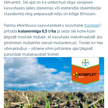
tärkamist. Sel ajal on ka umbrohud väga varajases
kasvufaasis (alles idanemas või esimes(t)e iduleh(ted)e
staadiumis) ning preparaadi mõju on kõige tõhusam.
Parima efektiivuse saavutamiseks soovitame
Komplet
´i
pritsida
kulunormiga 0,5 l/ha
ja seda siis kohe külvi
järgselt mustale mullale, et kasutada maksimaalselt ära
pindmises mullakihis olevat mullaniiskust. Tootel on hea
vihmakindlus – vähene vihm pritsimise ajal/järgselt
parandab mullakaudset toimet.