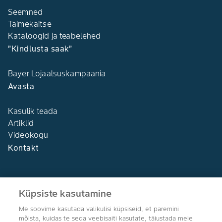
Seemned
Taimekaitse
Kataloogid ja teabelehed
”Kindlusta saak”
Bayer Lojaalsuskampaania
Avasta
Kasulik teada
Artiklid
Videokogu
Kontakt
Küpsiste kasutamine
Me soovime kasutada valikulisi küpsiseid, et paremini
Agro Bayer
mõista, kuidas te seda veebisaiti kasutate, täiustada meie