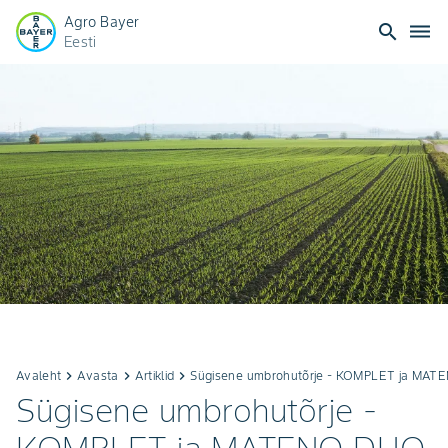
Agro Bayer
search
dehaze
Eesti
Avaleht
keyboard_arrow_right
Avasta
keyboard_arrow_right
Artiklid
keyboard_arrow_right
Sügisene umbrohutõrje - KOMPLET ja MA
Sügisene umbrohutõrje -