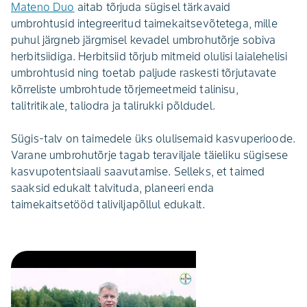
Mateno Duo
aitab tõrjuda sügisel tärkavaid
umbrohtusid integreeritud taimekaitsevõtetega, mille
puhul järgneb järgmisel kevadel umbrohutõrje sobiva
herbitsiidiga. Herbitsiid tõrjub mitmeid olulisi laialehelisi
umbrohtusid ning toetab paljude raskesti tõrjutavate
kõrreliste umbrohtude tõrjemeetmeid talinisu,
talitritikale, taliodra ja talirukki põldudel.
Sügis-talv on taimedele üks olulisemaid kasvuperioode.
Varane umbrohutõrje tagab teraviljale täieliku sügisese
kasvupotentsiaali saavutamise. Selleks, et taimed
saaksid edukalt talvituda, planeeri enda
taimekaitsetööd taliviljapõllul edukalt.