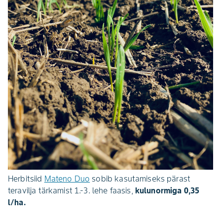
Herbitsiid
Mateno Duo
sobib kasutamiseks pärast
teravilja tärkamist 1.-3. lehe faasis,
kulunormiga 0,35
l/ha.