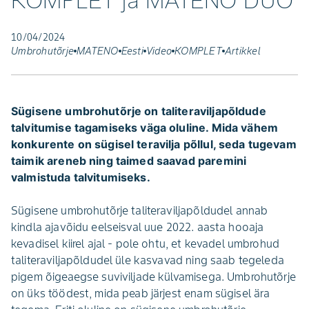
KOMPLET ja MATENO DUO
10/04/2024
Umbrohutõrje
MATENO
Eesti
Video
KOMPLET
Artikkel
Sügisene umbrohutõrje on taliteraviljapõldude
talvitumise tagamiseks väga oluline. Mida vähem
konkurente on sügisel teravilja põllul, seda tugevam
taimik areneb ning taimed saavad paremini
valmistuda talvitumiseks.
Sügisene umbrohutõrje taliteraviljapõldudel annab
kindla ajavõidu eelseisval uue 2022. aasta hooaja
kevadisel kiirel ajal - pole ohtu, et kevadel umbrohud
taliteraviljapõldudel üle kasvavad ning saab tegeleda
pigem õigeaegse suviviljade külvamisega. Umbrohutõrje
on üks töödest, mida peab järjest enam sügisel ära