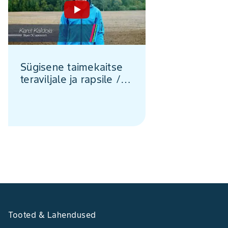
Sügisene taimekaitse
teraviljale ja rapsile //
Bayeri meeskonna
tähelepanekud ja
soovitused
Tooted & Lahendused