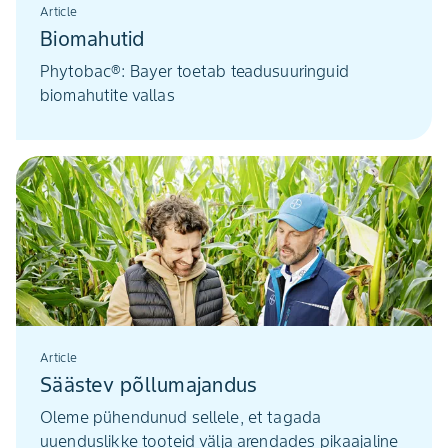
Article
Biomahutid
Phytobac®: Bayer toetab teadusuuringuid
biomahutite vallas
Article
Säästev põllumajandus
Oleme pühendunud sellele, et tagada
uuenduslikke tooteid välja arendades pikaajaline