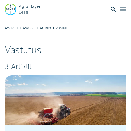
Agro Bayer
search
dehaze
Eesti
Avaleht
keyboard_arrow_right
Avasta
keyboard_arrow_right
Artiklid
keyboard_arrow_right
Vastutus
Vastutus
3 Artiklit