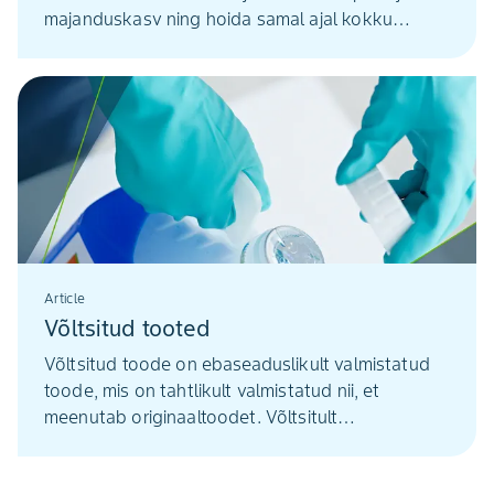
majanduskasv ning hoida samal ajal kokku
ressursse, kohelda keskkonda vastutustundlikult
ja aidata ülemaailmselt kaasa terve ja humaanse
ühiskonna ülal hoidmisele.
Article
Võltsitud tooted
Võltsitud toode on ebaseaduslikult valmistatud
toode, mis on tahtlikult valmistatud nii, et
meenutab originaaltoodet. Võltsitult
valmistatakse riideid, ravimeid, toiduaineid, auto
varuosi, kosmeetikat. Samuti võltsitakse