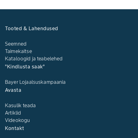
taimekaitsevahendeid. Võltsitud
taimekaitsevahendeid on leitud ka Eestist
Tooted & Lahendused
Seemned
Taimekaitse
Kataloogid ja teabelehed
”Kindlusta saak”
Bayer Lojaalsuskampaania
Avasta
Kasulik teada
Artiklid
Videokogu
Kontakt