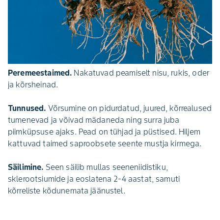
Peremeestaimed.
Nakatuvad peamiselt nisu, rukis, oder
ja kõrsheinad.
Tunnused.
Võrsumine on pidurdatud, juured, kõrrealused
tumenevad ja võivad mädaneda ning surra juba
piimküpsuse ajaks. Pead on tühjad ja püstised. Hiljem
kattuvad taimed saproobsete seente mustja kirmega.
Säilimine.
Seen säilib mullas seeneniidistiku,
sklerootsiumide ja eoslatena 2-4 aastat, samuti
kõrreliste kõdunemata jäänustel.