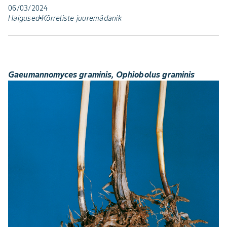
06/03/2024
Haigused
Kõrreliste juuremädanik
Gaeumannomyces graminis, Ophiobolus graminis