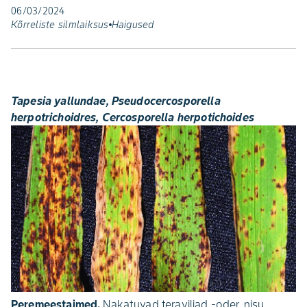
06/03/2024
Kõrreliste silmlaiksus
Haigused
Tapesia yallundae, Pseudocercosporella
herpotrichoidres, Cercosporella herpotichoides
Peremeestaimed.
Nakatuvad teraviljad -oder, nisu,