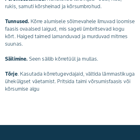
rukis, samuti kõrsheinad ja kõrsumbrohud.
Tunnused.
Kõrre alumisele sõlmevahele ilmuvad loomise
faasis ovaalsed laigud, mis sageli ümbritsevad kogu
kõrt. Haiged taimed lamanduvad ja murduvad mitmes
suunas.
Säilimine.
Seen säilib kõrretüül ja mullas.
Tõrje
. Kasutada kõrretugevdajaid, vältida lämmastikuga
ühekülgset väetamist. Pritsida taimi võrsumisfaasis või
kõrsumise algu