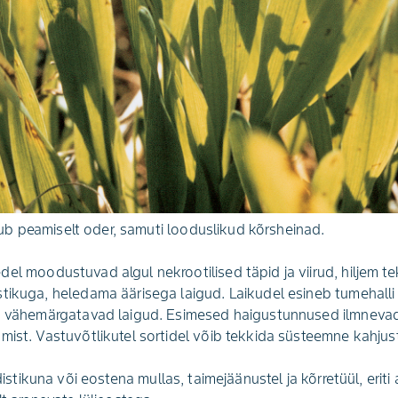
b peamiselt oder, samuti looduslikud kõrsheinad.
del moodustuvad algul nekrootilised täpid ja viirud, hiljem te
tikuga, heledama äärisega laigud. Laikudel esineb tumehalli
id vähemärgatavad laigud. Esimesed haigustunnused ilmnevad 
mist. Vastuvõtlikutel sortidel võib tekkida süsteemne kahjus
distikuna või eostena mullas, taimejäänustel ja kõrretüül, eriti 