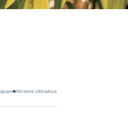
igused
Kõrreliste võrklaiksus