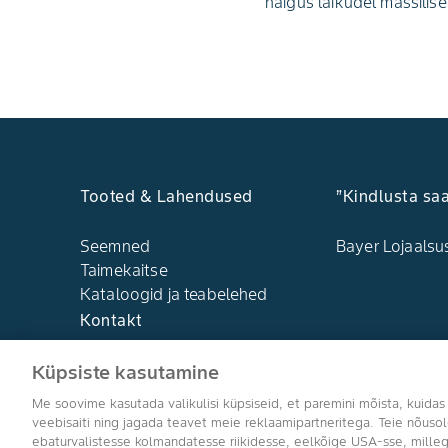
haigus laikudel massilise
Tooted & Lahendused
”Kindlusta sa
Seemned
Bayer Lojaals
Taimekaitse
Kataloogid ja teabelehed
Kontakt
Küpsiste kasutamine
Me soovime kasutada valikulisi küpsiseid, et paremini mõista, kuidas
veebisaiti ning jagada teavet meie reklaamipartneritega. Teie nõus
ebaturvalistesse kolmandatesse riikidesse, eelkõige USA-sse, milleg