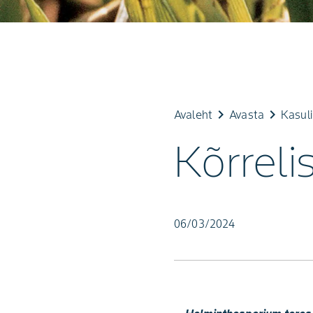
keyboard_arrow_right
keyboard_arrow_right
Avaleht
Avasta
Kasul
Kõrreli
06/03/2024