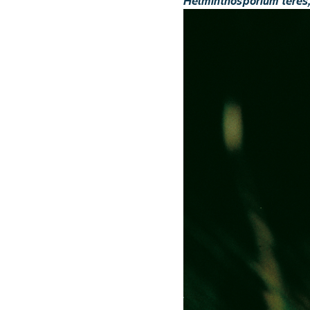
Helminthosporium teres,