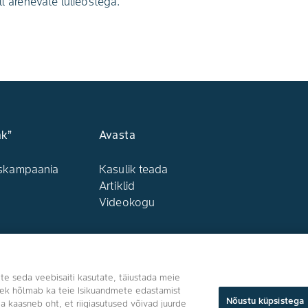
lt arenevate lülieostega.
ak”
Avasta
uskampaania
Kasulik teada
Artiklid
Videokogu
Jälgi meid
 te seda veebisaiti kasutate, täiustada meie
olek hõlmab ka teie Isikuandmete edastamist
Nõustu küpsistega
a kaasneb oht, et riigiasutused võivad juurde