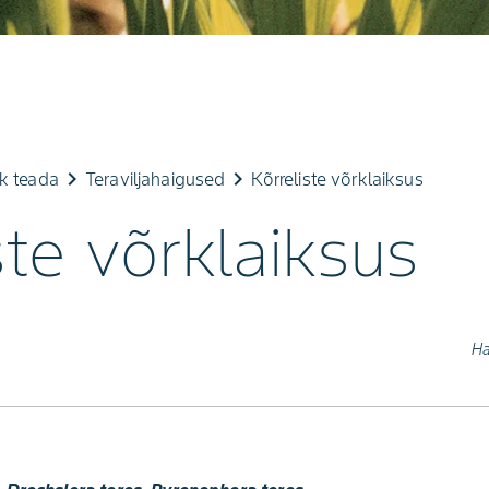
keyboard_arrow_right
keyboard_arrow_right
ik teada
Teraviljahaigused
Kõrreliste võrklaiksus
ste võrklaiksus
Ha