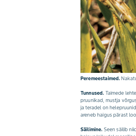
Peremeestaimed.
Nakatu
Tunnused.
Taimede lehte
pruunikad, mustja võrgus
ja teradel on helepruun
areneb haigus pärast loo
Säilimine.
Seen säilib nii