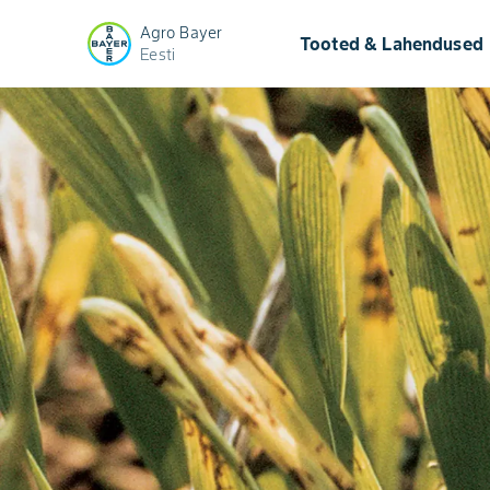
Agro Bayer
keyb
Tooted & Lahendused
Eesti