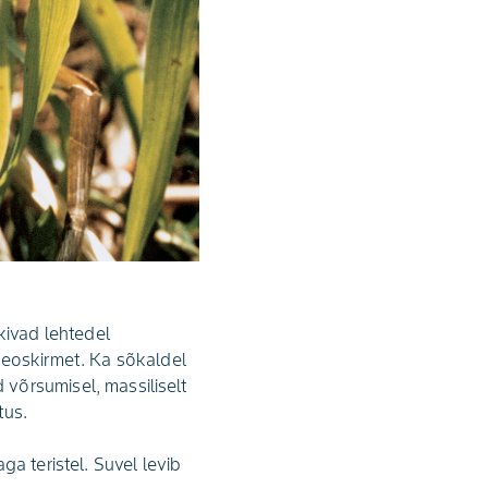
kivad lehtedel
 eoskirmet. Ka sõkaldel
võrsumisel, massiliselt
tus.
aga teristel. Suvel levib