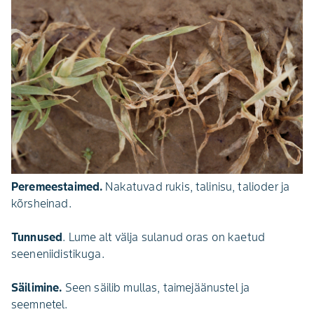
Peremeestaimed.
Nakatuvad rukis, talinisu, talioder ja
kõrsheinad.
Tunnused
. Lume alt välja sulanud oras on kaetud
seeneniidistikuga.
Säilimine.
Seen säilib mullas, taimejäänustel ja
seemnetel.