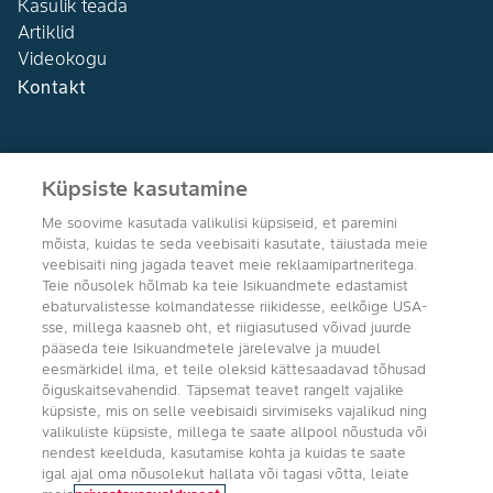
Kasulik teada
Artiklid
Videokogu
Kontakt
Küpsiste kasutamine
Me soovime kasutada valikulisi küpsiseid, et paremini
Agro Bayer
mõista, kuidas te seda veebisaiti kasutate, täiustada meie
Eesti
veebisaiti ning jagada teavet meie reklaamipartneritega.
Teie nõusolek hõlmab ka teie Isikuandmete edastamist
ebaturvalistesse kolmandatesse riikidesse, eelkõige USA-
sse, millega kaasneb oht, et riigiasutused võivad juurde
pääseda teie Isikuandmetele järelevalve ja muudel
Jälgi meid
eesmärkidel ilma, et teile oleksid kättesaadavad tõhusad
õiguskaitsevahendid. Täpsemat teavet rangelt vajalike
küpsiste, mis on selle veebisaidi sirvimiseks vajalikud ning
valikuliste küpsiste, millega te saate allpool nõustuda või
nendest keelduda, kasutamise kohta ja kuidas te saate
igal ajal oma nõusolekut hallata või tagasi võtta, leiate