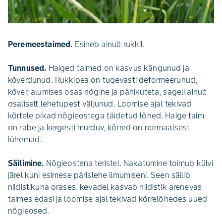
Peremeestaimed.
Esineb ainult rukkil.
Tunnused.
Haiged taimed on kasvus kängunud ja
kõverdunud. Rukkipea on tugevasti deformeerunud,
kõver, alumises osas nõgine ja pähikuteta, sageli ainult
osaliselt lehetupest väljunud. Loomise ajal tekivad
kõrtele pikad nõgieostega täidetud lõhed. Haige taim
on rabe ja kergesti murduv, kõrred on normaalsest
lühemad.
Säilimine.
Nõgieostena teristel. Nakatumine toimub külvi
järel kuni esimese pärislehe ilmumiseni. Seen säilib
niidistikuna orases, kevadel kasvab niidistik arenevas
taimes edasi ja loomise ajal tekivad kõrrelõhedes uued
nõgieosed.