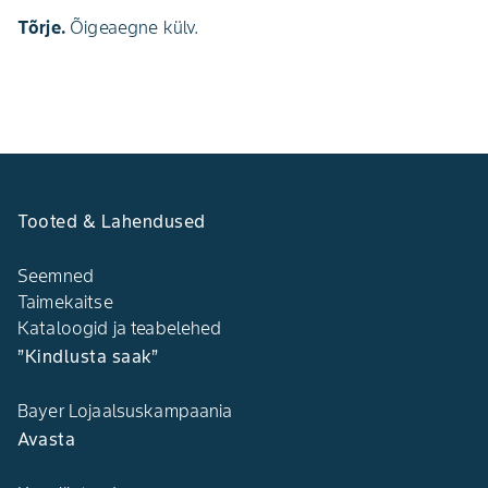
Tõrje.
Õigeaegne külv.
Tooted & Lahendused
Seemned
Taimekaitse
Kataloogid ja teabelehed
”Kindlusta saak”
Bayer Lojaalsuskampaania
Avasta