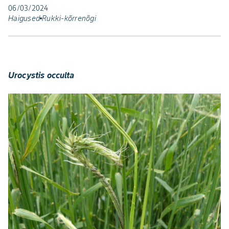
06/03/2024
Haigused
Rukki-kõrrenõgi
Urocystis occulta