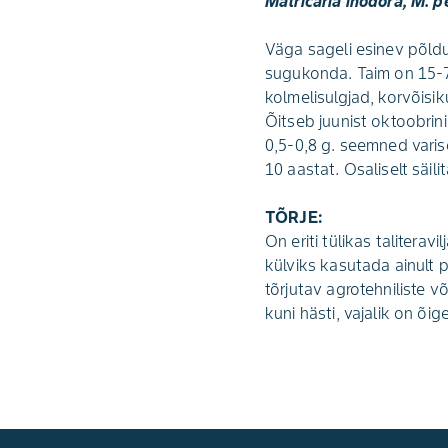
Matricaria inodora, M. 
Väga sageli esinev põldu
sugukonda. Taim on 15-70
kolmelisulgjad, korvõisi
Õitseb juunist oktoobri
0,5-0,8 g. seemned varis
10 aastat. Osaliselt säi
TÕRJE:
On eriti tülikas talitera
külviks kasutada ainult 
tõrjutav agrotehniliste v
kuni hästi, vajalik on õi