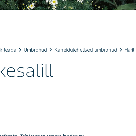
keyboard_arrow_right
keyboard_arrow_right
keyboard_arrow_right
ik teada
Umbrohud
Kaheidulehelised umbrohud
Harili
kesalill