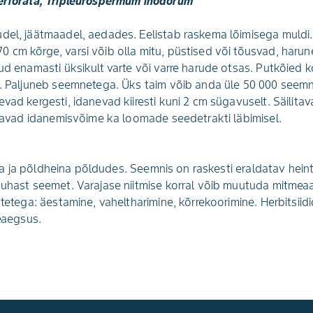
perforata, Tripleurospermum inodorum
del, jäätmaadel, aedades. Eelistab raskema lõimisega muldi.
 cm kõrge, varsi võib olla mitu, püstised või tõusvad, haru
kud enamasti üksikult varte või varre harude otsas. Putkõied k
ni. Paljuneb seemnetega. Üks taim võib anda üle 50 000 see
evad kergesti, idanevad kiiresti kuni 2 cm sügavuselt. Säilit
litavad idanemisvõime ka loomade seedetrakti läbimisel.
vilja ja põldheina põldudes. Seemnis on raskesti eraldatav he
puhast seemet. Varajase niitmise korral võib muutuda mitmea
õtetega: äestamine, vaheltharimine, kõrrekoorimine. Herbitsiid
geaegsus.