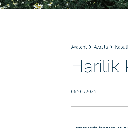
keyboard_arrow_right
keyboard_arrow_right
Avaleht
Avasta
Kasul
Harilik 
06/03/2024