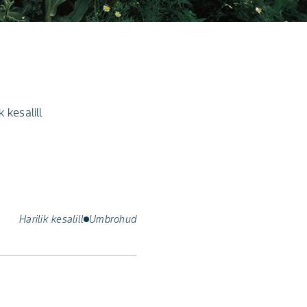
k kesalill
Harilik kesalill
Umbrohud