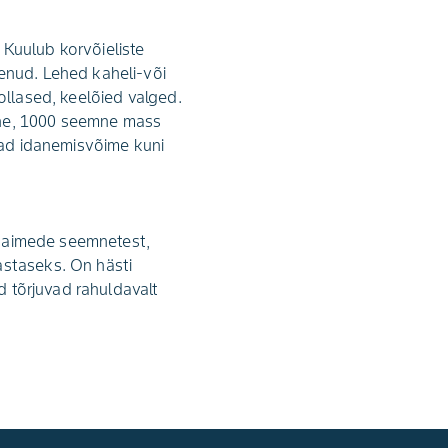
 Kuulub korvõieliste
nenud. Lehed kaheli-või
ollased, keelõied valged.
mne, 1000 seemne mass
avad idanemisvõime kuni
intaimede seemnetest,
astaseks. On hästi
id tõrjuvad rahuldavalt