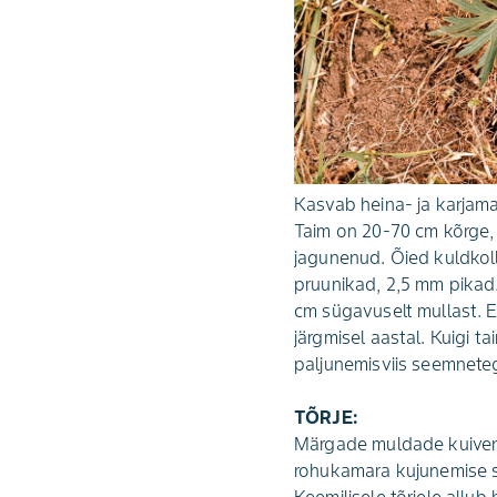
Kasvab heina- ja karjama
Taim on 20-70 cm kõrge,
jagunenud. Õied kuldkoll
pruunikad, 2,5 mm pikad
cm sügavuselt mullast. E
järgmisel aastal. Kuigi t
paljunemisviis seem­nete
TÕRJE:
Märgade muldade kuivenda
rohukamara kujunemise soo