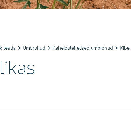
keyboard_arrow_right
keyboard_arrow_right
keyboard_arrow_right
ik teada
Umbrohud
Kaheidulehelised umbrohud
Kibe 
likas