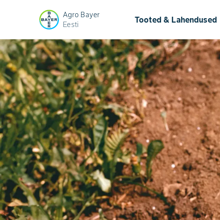
Agro Bayer
keyb
Tooted & Lahendused
Eesti