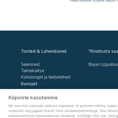
Keemilisele tõrjele allub 
Tooted & Lahendused
”Kindlusta sa
Seemned
Bayer Lojaals
Taimekaitse
Kataloogid ja teabelehed
Kontakt
Küpsiste kasutamine
Me soovime kasutada valikulisi küpsiseid, et paremini mõista, kuidas
veebisaiti ning jagada teavet meie reklaamipartneritega. Teie nõus
ebaturvalistesse kolmandatesse riikidesse, eelkõige USA-sse, milleg