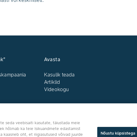
hästi või keskmiselt.
ak”
Avasta
uskampaania
Kasulik teada
Artiklid
Videokogu
Jälgi meid
 te seda veebisaiti kasutate, täiustada meie
olek hõlmab ka teie Isikuandmete edastamist
Nõustu küpsistega
a kaasneb oht, et riigiasutused võivad juurde