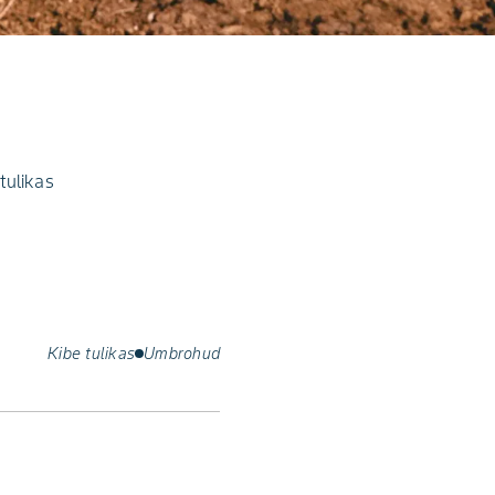
tulikas
Kibe tulikas
Umbrohud