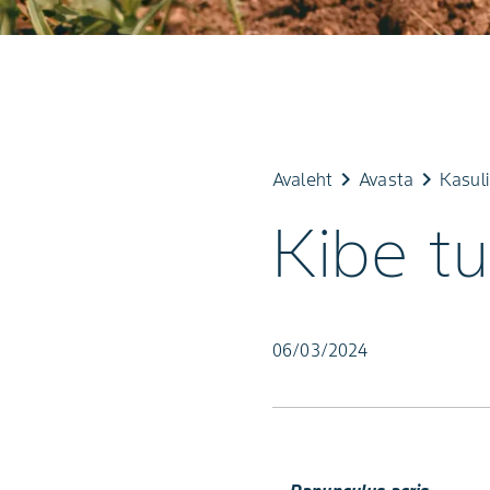
keyboard_arrow_right
keyboard_arrow_right
Avaleht
Avasta
Kasul
Kibe tu
06/03/2024