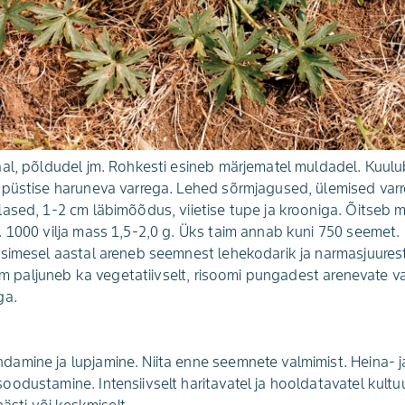
al, põldudel jm. Rohkesti esineb märjematel muldadel. Kuulu
 püstise haruneva varrega. Lehed sõrmjagused, ülemised var
ased, 1-2 cm läbimõõdus, viietise tupe ja krooniga. Õitseb ma
. 1000 vilja mass 1,5-2,0 g. Üks taim annab kuni 750 seemet
simesel aastal areneb seemnest leheko­darik ja narmasjuures
aim paljuneb ka vegetatiivselt, risoomi pungadest arenevate v
ga.
mine ja lupja­mine. Niita enne seemnete valmimist. Heina- j
dustamine. Intensiivselt haritavatel ja hooldatavatel kultuur