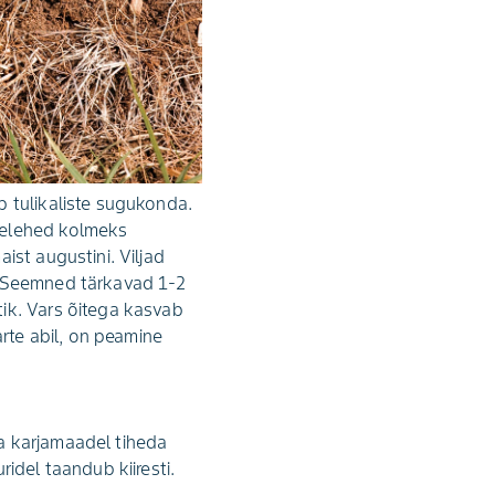
b tulikaliste sugukonda.
relehed kolmeks
ist augustini. Viljad
. Seemned tärkavad 1-2
tik. Vars õitega kasvab
arte abil, on peamine
a karjamaadel tiheda
idel taandub kiiresti.