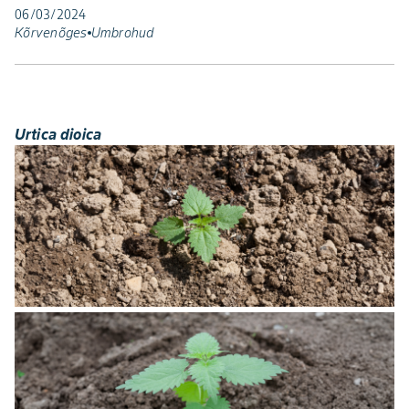
06/03/2024
Kõrvenõges
Umbrohud
Urtica dioica