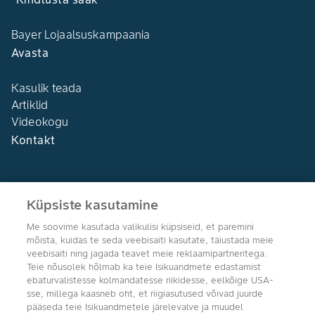
Bayer Lojaalsuskampaania
Avasta
Kasulik teada
Artiklid
Videokogu
Kontakt
Küpsiste kasutamine
Me soovime kasutada valikulisi küpsiseid, et paremini
Agro Bayer
mõista, kuidas te seda veebisaiti kasutate, täiustada meie
Eesti
veebisaiti ning jagada teavet meie reklaamipartneritega.
Teie nõusolek hõlmab ka teie Isikuandmete edastamist
ebaturvalistesse kolmandatesse riikidesse, eelkõige USA-
sse, millega kaasneb oht, et riigiasutused võivad juurde
pääseda teie Isikuandmetele järelevalve ja muudel
Jälgi meid