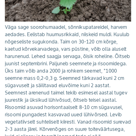
Väga sage soorohumaadel, sõnnikupatarei­del, harvem
aedades. Eelistab huumusrik­kaid, niiskeid muldi. Kuulub
nõgeseliste sugukonda. Taim on 30-120 cm kõrge,
kaetud kõrvekarvadega, vars püstine, võib olla aluselt
harunenud. Lehed saagja servaga, õisik roheline. Õitseb
juunist septembrini. Paljuneb seemnete ja risoomidega.
Üks taim võib anda 2000 ja rohkem seemet, "1000
seemne mass 0,2-0,3 g. Seemned tärkavad kuni 2 cm
sügavuselt ja säilitavad eluvõime kuni 2 aastat.
Seemnest arenenud taimel tekib esimesel aastal tugev
juurestik ja üksikud lühivõsud, õitseb teisel aastal.
Risoomid asuvad horisontaalselt 8-10 cm sügavusel,
risoomi pungadest kasvavad uued lühi­võrsed. Levib
vegetatiivselt suhteliselt kiiresti. Vanad risoomid surevad
2-3 aasta järel. Kõrvenõges on suure toiteväärtusega,