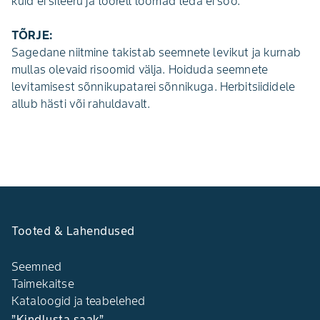
kuid ei sileeru ja toorelt loomad teda ei söö.
TÕRJE:
Sagedane niitmine takistab seemnete levikut ja kurnab
mullas olevaid risoomid välja. Hoiduda seemnete
levitamisest sõnnikupa­tarei sõnnikuga. Herbitsiididele
allub hästi või rahuldavalt.
Tooted & Lahendused
Seemned
Taimekaitse
Kataloogid ja teabelehed
”Kindlusta saak”