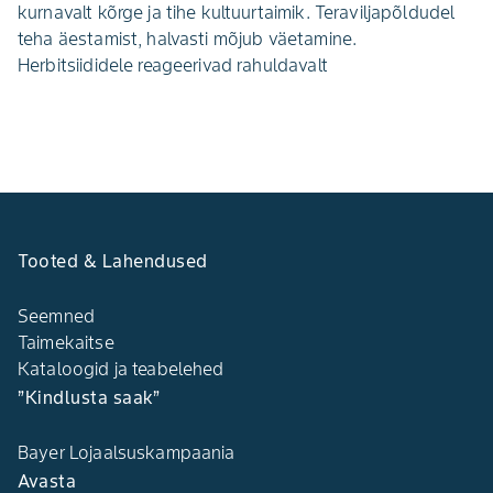
kurnavalt kõrge ja tihe kultuurtaimik. Teraviljapõldudel
teha äestamist, halvasti mõjub väetamine.
Herbitsiididele reageeri­vad rahuldavalt
Tooted & Lahendused
Seemned
Taimekaitse
Kataloogid ja teabelehed
”Kindlusta saak”
Bayer Lojaalsuskampaania
Avasta