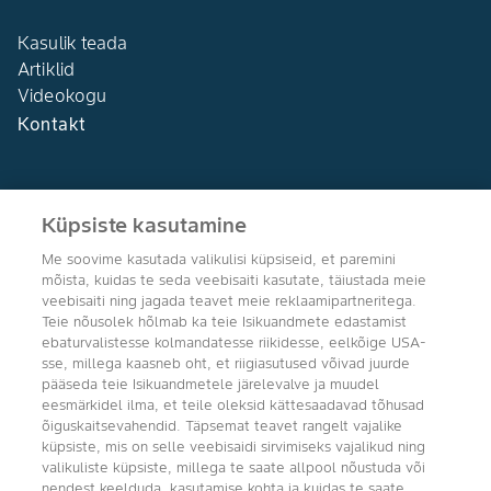
Kasulik teada
Artiklid
Videokogu
Kontakt
Küpsiste kasutamine
Me soovime kasutada valikulisi küpsiseid, et paremini
Agro Bayer
mõista, kuidas te seda veebisaiti kasutate, täiustada meie
Eesti
veebisaiti ning jagada teavet meie reklaamipartneritega.
Teie nõusolek hõlmab ka teie Isikuandmete edastamist
ebaturvalistesse kolmandatesse riikidesse, eelkõige USA-
sse, millega kaasneb oht, et riigiasutused võivad juurde
pääseda teie Isikuandmetele järelevalve ja muudel
Jälgi meid
eesmärkidel ilma, et teile oleksid kättesaadavad tõhusad
õiguskaitsevahendid. Täpsemat teavet rangelt vajalike
küpsiste, mis on selle veebisaidi sirvimiseks vajalikud ning
valikuliste küpsiste, millega te saate allpool nõustuda või
nendest keelduda, kasutamise kohta ja kuidas te saate