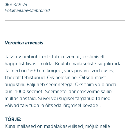
06/03/2024
Põldmailane
Umbrohud
Veronica arvensis
Talvituv umbrohi, eelistab kuivemat, keskmiselt
happelist liivast mulda. Kuulub mailaseliste sugukonda.
Taimed on 5-30 cm kõrged, vars püstine või tõusev,
tihedalt lehistunud. Õis helesinine. Õitseb maist
augustini. Paljuneb seemnetega. Üks taim võib anda
kuni 1000 seemet. Seemnete idanemisvõi­me säilib
mullas aastaid. Suvel või sügisel tärganud taimed
võivad talvituda ja õitseda järgmisel kevadel.
TÕRJE:
Kuna mailased on madalakasvulised, mõjub neile