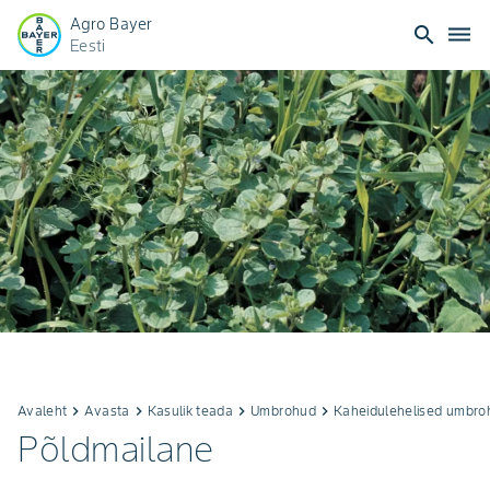
Agro Bayer
search
dehaze
Eesti
Avaleht
keyboard_arrow_right
Avasta
keyboard_arrow_right
Kasulik teada
keyboard_arrow_right
Umbrohud
keyboard_arrow_right
Kaheidulehelised umbro
Põldmailane