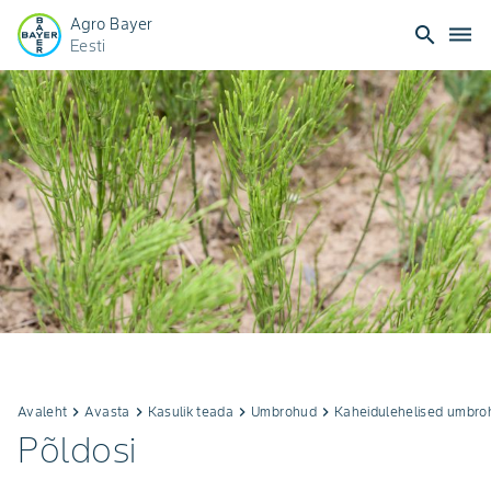
Agro Bayer
search
dehaze
Eesti
Avaleht
keyboard_arrow_right
Avasta
keyboard_arrow_right
Kasulik teada
keyboard_arrow_right
Umbrohud
keyboard_arrow_right
Kaheidulehelised umbro
Põldosi