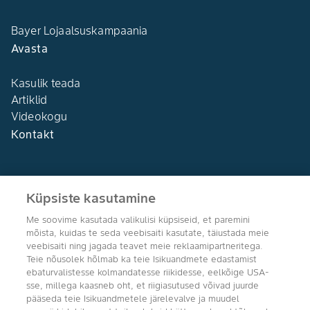
Bayer Lojaalsuskampaania
Avasta
Kasulik teada
Artiklid
Videokogu
Kontakt
Küpsiste kasutamine
Me soovime kasutada valikulisi küpsiseid, et paremini
Agro Bayer
mõista, kuidas te seda veebisaiti kasutate, täiustada meie
Eesti
veebisaiti ning jagada teavet meie reklaamipartneritega.
Teie nõusolek hõlmab ka teie Isikuandmete edastamist
ebaturvalistesse kolmandatesse riikidesse, eelkõige USA-
sse, millega kaasneb oht, et riigiasutused võivad juurde
pääseda teie Isikuandmetele järelevalve ja muudel
Jälgi meid