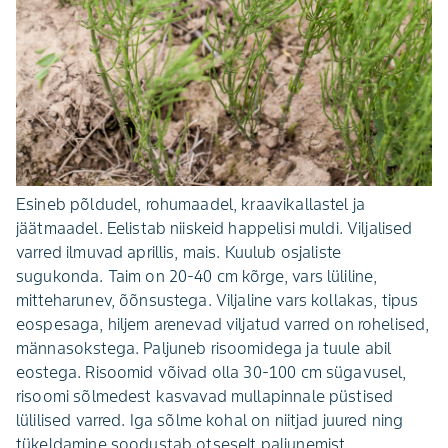
Esineb põldudel, rohumaadel, kraavikallas­tel ja
jäätmaadel. Eelistab niiskeid happelisi muldi. Viljalised
varred ilmuvad aprillis, mais. Kuulub osjaliste
sugukonda. Taim on 20-40 cm kõrge, vars lüliline,
mitteharunev, õõnsustega. Viljaline vars kollakas, tipus
eospesaga, hiljem arenevad viljatud varred on rohelised,
männasokstega. Paljuneb risoomidega ja tuule abil
eostega. Risoomid võivad olla 30-100 cm sügavusel,
risoomi sõlmedest kasvavad mullapinnale püstised
lülilised varred. Iga sõlme kohal on niitjad juured ning
tükeldamine soodustab otseselt paljunemist.