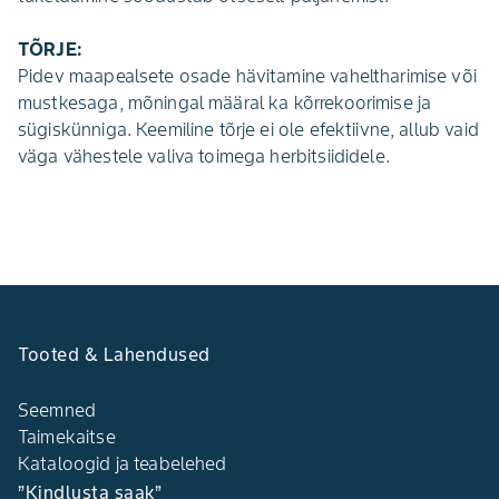
TÕRJE:
Pidev maapealsete osade hävitamine vaheltharimise või
mustkesaga, mõningal määral ka kõrrekoorimise ja
sügiskünniga. Keemiline tõrje ei ole efektiivne, allub vaid
väga vähestele valiva toimega herbit­siididele.
Tooted & Lahendused
Seemned
Taimekaitse
Kataloogid ja teabelehed
”Kindlusta saak”