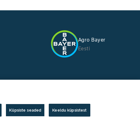
Agro Bayer
Eesti
Küpsiste seaded
Keeldu küpsistest
Autoriõigus © Bayer Crop Science 2024