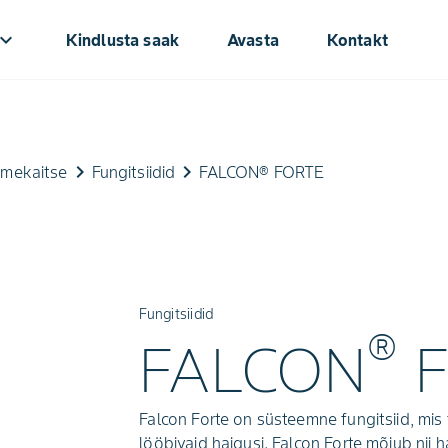
oard_arrow_down
Kindlusta saak
Avasta
Kontakt
keyboard_arrow_right
keyboard_arrow_right
imekaitse
Fungitsiidid
FALCON® FORTE
Fungitsiidid
®
FALCON
F
Falcon Forte on süsteemne fungitsiid, mis t
lööbivaid haigusi. Falcon Forte mõjub nii ha