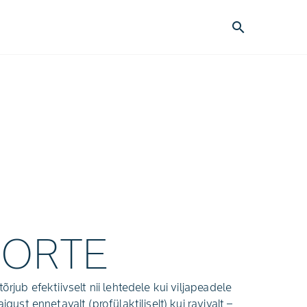
search
ORTE
õrjub efektiivselt nii lehtedele kui viljapeadele
igust ennetavalt (profülaktiliselt) kui ravivalt –