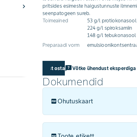
chevron_right
pritsides esimeste haigustunnuste ilmnemi
seenpatogeen sureb.
Toimeained
53 g/l protiokonasool
224 g/l spiroksamiin
148 g/l tebukonasool
Preparaadi vorm
emulsioonikontsentra
Kust osta
Võtke ühendust eksperdiga
Dokumendid
Ohutuskaart
Toote etikett