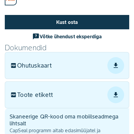
Kust osta
Võtke ühendust eksperdiga
Dokumendid
Ohutuskaart
Toote etikett
Skaneerige QR-kood oma mobiilseadmega
lihtsalt
CapSeal programm aitab edasimüüjatel ja