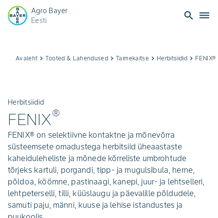
Agro Bayer
search
dehaze
Eesti
Avaleht
keyboard_arrow_right
Tooted & Lahendused
keyboard_arrow_right
Taimekaitse
keyboard_arrow_right
Herbitsiidid
keyboard_arrow_right
FENIX®
Herbitsiidid
®
FENIX
FENIX® on selektiivne kontaktne ja mõnevõrra
süsteemsete omadustega herbitsiid üheaastaste
kaheiduleheliste ja mõnede kõrreliste umbrohtude
tõrjeks kartuli, porgandi, tipp- ja mugulsibula, herne,
põldoa, köömne, pastinaagi, kanepi, juur- ja lehtselleri,
lehtpeterselli, tilli, küüslaugu ja päevalille põldudele,
samuti paju, männi, kuuse ja lehise istandustes ja
puukoolis.