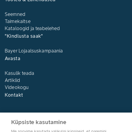
Seemned
Taimekaitse
Kataloogid ja teabelehed
”Kindlusta saak”
Bayer Lojaalsuskampaania
Avasta
Kasulik teada
Artiklid
Videokogu
Kontakt
Küpsiste kasutamine
Me soovime kasutada valikulisi küpsiseid, et paremini