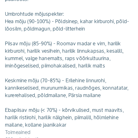
Umbrohtude mõjuspekter:
Hea mõju (90-100%) - Põldsinep, kahar kirburohi, põld-
lõosilm, põldmagun, põld-litterhein
Piisav mõju (85-90%) - Roomav madar e virn, harilik
kirburohi, harilik vesihein, harilik linnukapsas, kesalill,
kummel, valge hanemalts, raps võõrkultuurina,
iminõgeselised, piimohakalised, harilik malts
Keskmine mõju (70-85%) - Erilehine linnurohi,
kannikeselised, murunurmikas, raudnõges, konnatatar,
kurerehalised, põldmailane, Pärsia mailane
Ebapiisav mõju (< 70%) - kõrvikulised, must maavits,
harilik ristirohi, harilik nälghein, piimalill, hõlmlehine
mailane, kollane jaanikakar
Toimeained