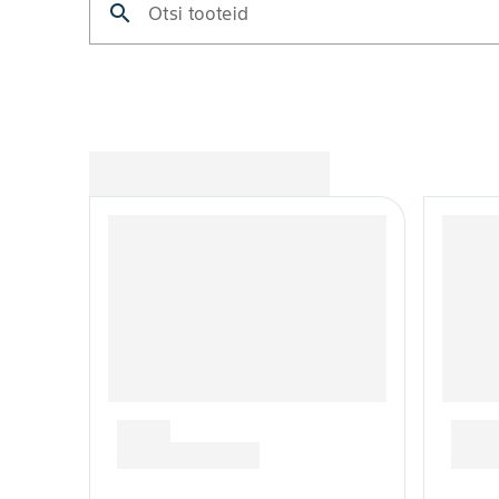
search
Otsi tooteid