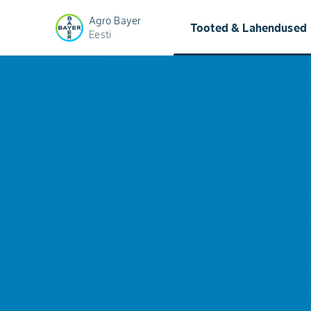
Agro Bayer
keyb
Tooted & Lahendused
Eesti