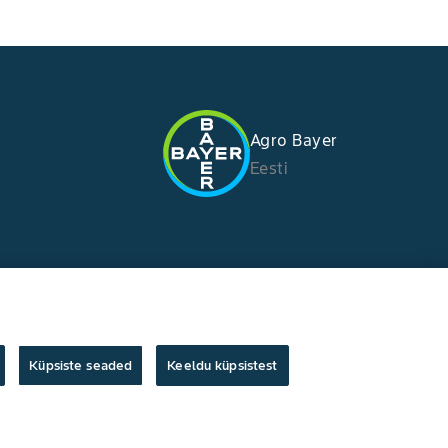
Agro Bayer
Eesti
Küpsiste seaded
Keeldu küpsistest
Autoriõigus © Bayer Crop Science 2024