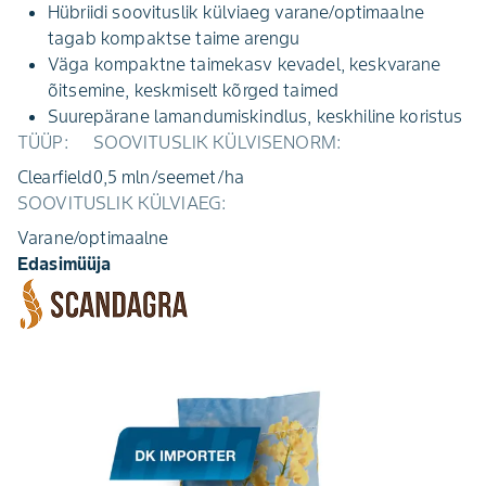
Hübriidi soovituslik külviaeg varane/optimaalne
tagab kompaktse taime arengu
Väga kompaktne taimekasv kevadel, keskvarane
õitsemine, keskmiselt kõrged taimed
Suurepärane lamandumiskindlus, keskhiline koristus
TÜÜP:
SOOVITUSLIK KÜLVISENORM:
Clearfield
0,5 mln/seemet/ha
SOOVITUSLIK KÜLVIAEG:
Varane/optimaalne
Edasimüüja