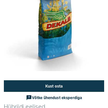
Kust osta
Võtke ühendust eksperdiga
Hübriidi eelised