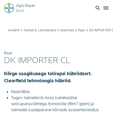
Agro Bayer
search
dehaze
Eesti
Avaleht
keyboard_arrow_right
Tooted & Lahendused
keyboard_arrow_right
Seemned
keyboard_arrow_right
Raps
keyboard_arrow_right
DK IMPORTER 
Raps
DK IMPORTER CL
Kõrge saagikusega talirapsi hübriidsort.
Clearfield tehnoloogia hübriid.
Keskhiline
Tugev taimetervis koos kahekordse
vastupanuvõimega fomoosile (RIm7 geen) ja
taimedel suurepärane kõtrade avanemiskindlus