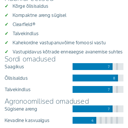
Kõrge õlisisaldus
Kompaktne areng sügisel
Clearfield®
Talvekindlus
Kahekordne vastupanuvõime fomoosi vastu
Vastupidavus kõtrade enneaegse avanemise suhtes
Sordi omadused
saagikus
7
õlisisaldus
8
talvekindlus
7
Agronoomilised omadused
sügisene areng
7
kevadine kasvualgus
4