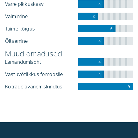
varre pikkuskasv
4
valmimine
3
taime kõrgus
6
õitsemine
4
Muud omadused
lamandumisoht
4
vastuvõtlikkus fomoosile
4
kõtrade avanemiskindlus
9