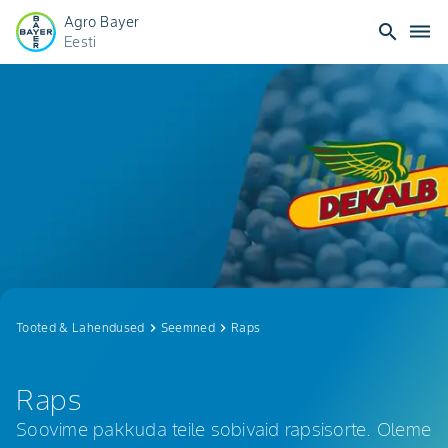
Agro Bayer
search
dehaze
Eesti
Dekalb
Raps
Tooted & Lahendused
keyboard_arrow_right
Seemned
keyboard_arrow_right
Raps
Raps
Soovime pakkuda teile sobivaid rapsisorte. Oleme