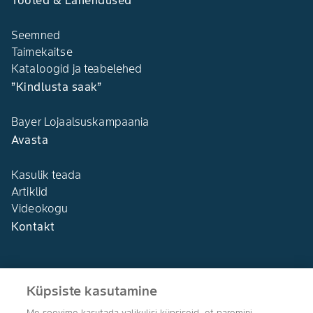
Tooted & Lahendused
Seemned
Taimekaitse
Kataloogid ja teabelehed
”Kindlusta saak”
Bayer Lojaalsuskampaania
Avasta
Kasulik teada
Artiklid
Videokogu
Kontakt
Küpsiste kasutamine
Me soovime kasutada valikulisi küpsiseid, et paremini