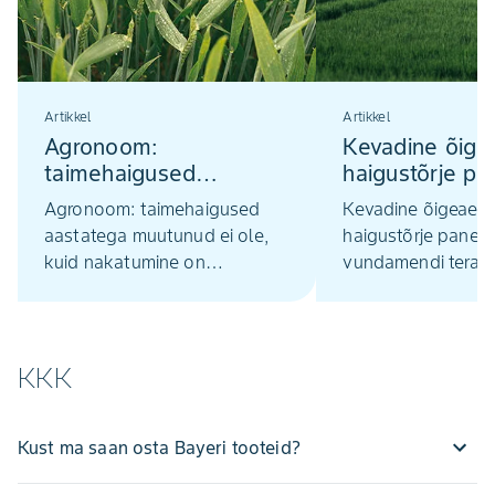
Artikkel
Artikkel
Agronoom:
Kevadine õig
taimehaigused
haigustõrje p
aastatega muutunud ei
vundamendi ter
Agronoom: taimehaigused
Kevadine õigeaeg
ole, kuid nakatumine
edasisele saa
aastatega muutunud ei ole,
haigustõrje paneb
on intensiivsem
kuid nakatumine on
vundamendi teravi
intensiivsem
edasisele saagiku
KKK
Kust ma saan osta Bayeri tooteid?