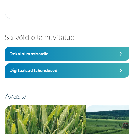
Sa võid olla huvitatud
chevron_right
Dekalbi rapsisordid
chevron_right
Digitaalsed lahendused
Avasta