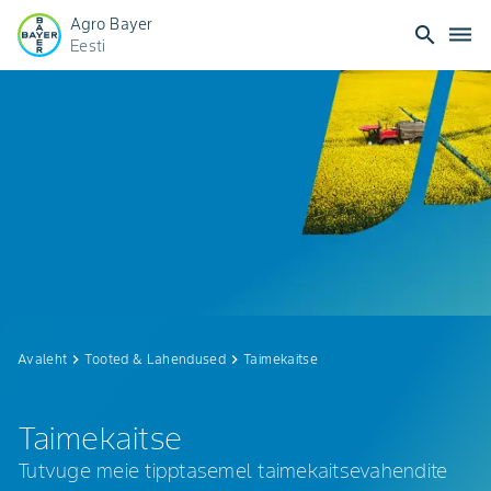
Agro Bayer
search
dehaze
Eesti
Taimekaitse
Avaleht
keyboard_arrow_right
Tooted & Lahendused
keyboard_arrow_right
Taimekaitse
Taimekaitse
Tutvuge meie tipptasemel taimekaitsevahendite