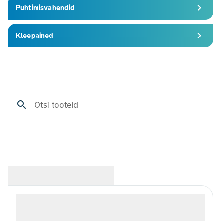
chevron_right
Puhtimisvahendid
chevron_right
Kleepained
search
Otsi tooteid