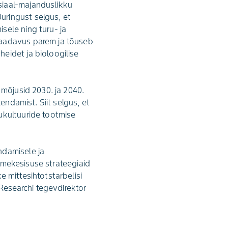
siaal-majanduslikku
uringust selgus, et
sele ning turu- ja
saadavus parem ja tõuseb
eidet ja bioloogilise
 mõjusid 2030. ja 2040.
endamist. Siit selgus, et
ukultuuride tootmise
ndamisele ja
itmekesisuse strateegiaid
 mittesihtotstarbelisi
esearchi tegevdirektor