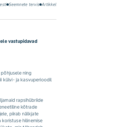
esti
Seemnete tervis
Artikkel
tele vastupidavad
 põhjusele ning
 külvi- ja kasvuperioodil
jamaid rapsihübriide
eneetiline kõtrade
le, piirab nälkjate
 koristuse hilinemise