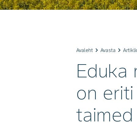
keyboard_arrow_right
keyboard_arrow_right
Avaleht
Avasta
Artikli
Eduka 
on erit
taimed