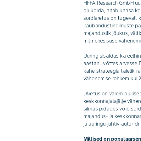
HFFA Research GmbH uus 
olukorda, aitab kaasa k
sordiaretus on tugevalt 
kaubandustingimuste par
majanduslik jõukus, vält
mitmekesisuse vähenemi
Uuring sisaldas ka eelhi
aastani, võttes arvesse E
kahe strateegia täielik 
vähenemise rohkem kui 
„Aretus on varem olulis
keskkonnajalajälje vähend
silmas pidades võib sord
majandus- ja keskkonnam
ja uuringu juhtiv autor d
Millised on populaarsem