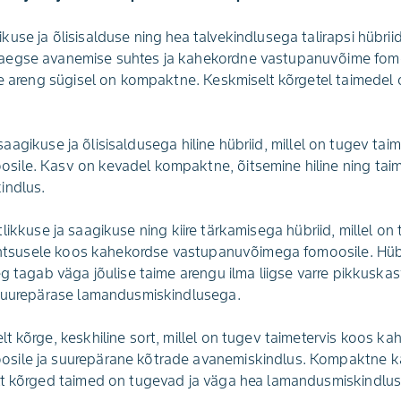
se ja õlisisalduse ning hea talvekindlusega talirapsi hübriids
aegse avanemise suhtes ja kahekordne vastupanuvõime fomo
le areng sügisel on kompaktne. Keskmiselt kõrgetel taimedel
aagikuse ja õlisisaldusega hiline hübriid, millel on tugev ta
ile. Kasv on kevadel kompaktne, õitsemine hiline ning tai
indlus.
likkuse ja saagikuse ning kiire tärkamisega hübriid, millel on
tentsusele koos kahekordse vastupanuvõimega fomoosile. Hübri
eg tagab väga jõulise taime arengu ilma liigse varre pikkuska
 suurepärase lamandusmiskindlusega.
t kõrge, keskhiline sort, millel on tugev taimetervis koos k
ile ja suurepärane kõtrade avanemiskindlus. Kompaktne ka
lt kõrged taimed on tugevad ja väga hea lamandusmiskindlu