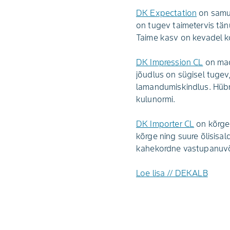
DK Expectation
on samuti
on tugev taimetervis tä
Taime kasv on kevadel k
DK Impression CL
on mada
jõudlus on sügisel tugev
lamandumiskindlus. Hübri
kulunormi.
DK Importer CL
on kõrge 
kõrge ning suure õlisisa
kahekordne vastupanuvõ
Loe lisa // DEKALB