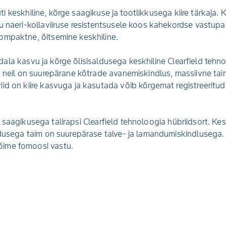
 keskhiline, kõrge saagikuse ja tootlikkusega kiire tärkaja. K
nu naeri-kollaviiruse resistentsusele koos kahekordse vastu
ompaktne, õitsemine keskhiline.
la kasvu ja kõrge õlisisaldusega keskhiline Clearfield tehn
, neil on suurepärane kõtrade avanemiskindlus, massiivne ta
id on kiire kasvuga ja kasutada võib kõrgemat registreeritud
saagikusega talirapsi Clearfield tehnoloogia hübriidsort. Ke
ldusega taim on suurepärase talve- ja lamandumiskindlusega. 
ime fomoosi vastu.