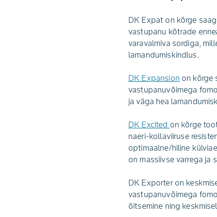
DK Expat on kõrge saagiku
vastupanu kõtrade enne
varavalmiva sordiga, mil
lamandumiskindlus.
DK Expansion
on kõrge s
vastupanuvõimega fomoos
ja väga hea lamandumisk
DK Excited
on kõrge toot
naeri-kollaviiruse resis
optimaalne/hiline külvia
on massiivse varrega ja
DK Exporter on keskmisel
vastupanuvõimega fomoos
õitsemine ning keskmise