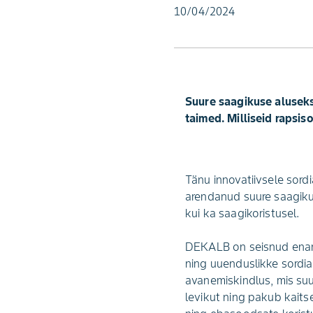
10/04/2024
Suure saagikuse aluseks
taimed. Milliseid rapsis
Tänu innovatiivsele sor
arendanud suure saagikus
kui ka saagikoristusel.
DEKALB on seisnud enam 
ning uuenduslikke sordi
avanemiskindlus, mis suur
levikut ning pakub kaitse