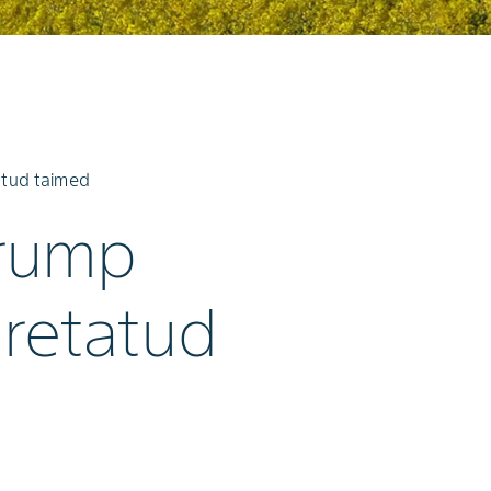
atud taimed
trump
aretatud