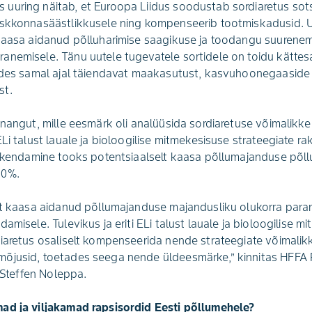
uuring näitab, et Euroopa Liidus soodustab sordiaretus sot
eskkonnasäästlikkusele ning kompenseerib tootmiskadusid. U
kaasa aidanud põlluharimise saagikuse ja toodangu suurenemi
anemisele. Tänu uutele tugevatele sortidele on toidu kätte
ides samal ajal täiendavat maakasutust, kasvuhoonegaaside h
st.
nnangut, mille eesmärk oli analüüsida sordiaretuse võimalikke
Li talust lauale ja bioloogilise mitmekesisuse strateegiate rak
rakendamine tooks potentsiaalselt kaasa põllumajanduse põll
20%.
elt kaasa aidanud põllumajanduse majandusliku olukorra para
amisele. Tulevikus ja eriti ELi talust lauale ja bioloogilise m
iaretus osaliselt kompenseerida nende strateegiate võimalikke
õjusid, toetades seega nende üldeesmärke,” kinnitas HFFA R
r Steffen Noleppa.
ad ja viljakamad rapsisordid Eesti põllumehele?