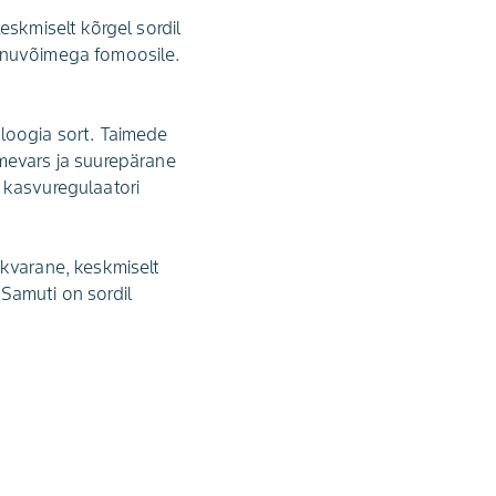
eskmiselt kõrgel sordil
panuvõimega fomoosile.
oloogia sort. Taimede
imevars ja suurepärane
 kasvuregulaatori
skvarane, keskmiselt
Samuti on sordil