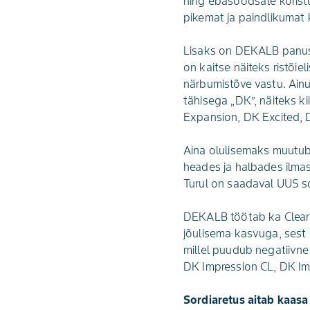
ning ebasoodsate koristu
pikemat ja paindlikumat 
Lisaks on DEKALB panust
on kaitse näiteks ristõie
närbumistõve vastu. Ain
tähisega „DK”, näiteks k
Expansion, DK Excited, 
Aina olulisemaks muutub
heades ja halbades ilma
Turul on saadaval UUS s
DEKALB töötab ka Clearfie
jõulisema kasvuga, sest
millel puudub negatiivne
DK Impression CL, DK Im
Sordiaretus aitab kaasa