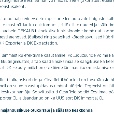
stingimuste eest. Samuti võimaldab see viljakoristust edasi
koristusakent.
anud palju erinevatele rapsisorte kimbutavate haiguste kait
liste mustmädaniku ehk fomoosi, ristõieliste nuuteri ja tsülind
ulaadseid DEKALB taimekaitsefunktsioonide kombinatsioone
iiresti arenevad, jõulised ning saagikad kõrgekasvulised hübr
DK Exporter ja DK Expectation.
 lämmastiku efektiivne kasutamine. Põllukultuuride võime 
stikutingimustes, aitab saada maksimaalse saagikuse ka keer
ort DK Exbury, millel on efektiivne lämmastiku omastamise 
ld talirapsisortidega. Clearfieldi hübriidid on tavapäraste h
 neil on suurem vastupidavus umbrohutõrjele. Tegemist on jä
 keskkonnamõju. Soovituslikud Clearfield sordid Eestimaa põ
porter CL ja lisandunud on ka UUS sort DK Immortal CL.
 majanduslikule olukorrale ja säästab keskkonda