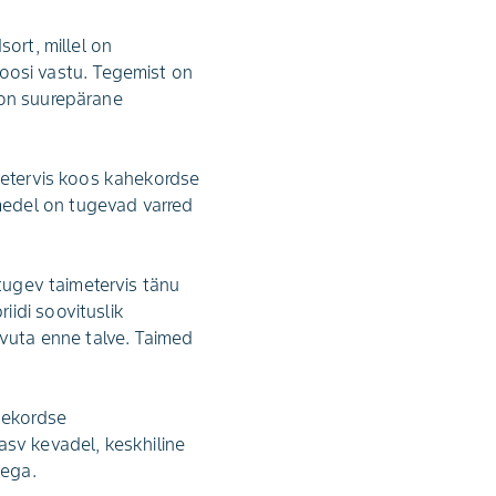
ort, millel on
osi vastu. Tegemist on
 on suurepärane
imetervis koos kahekordse
medel on tugevad varred
 tugev taimetervis tänu
idi soovituslik
svuta enne talve. Taimed
ahekordse
sv kevadel, keskhiline
sega.