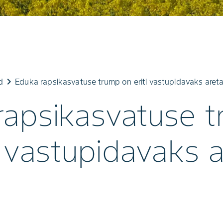
keyboard_arrow_right
d
Eduka rapsikasvatuse trump on eriti vastupidavaks aret
rapsikasvatuse 
i vastupidavaks 