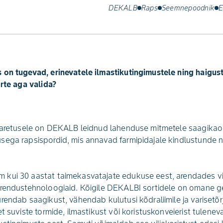
DEKALB
Raps
Seemnepoodnik
E
 on tugevad, erinevatele ilmastikutingimustele ning haigus
orte aga valida?
diaretusele on DEKALB leidnud lahenduse mitmetele saagikao
ega rapsispordid, mis annavad farmipidajale kindlustunde nii
kui 30 aastat taimekasvatajate edukuse eest, arendades vil
arendustehnoloogiaid. Kõigile DEKALBI sortidele on omane g
endab saagikust, vähendab kulutusi kõdraliimile ja varisetõrje
t suviste tormide, ilmastikust või koristuskonveierist tuleneva