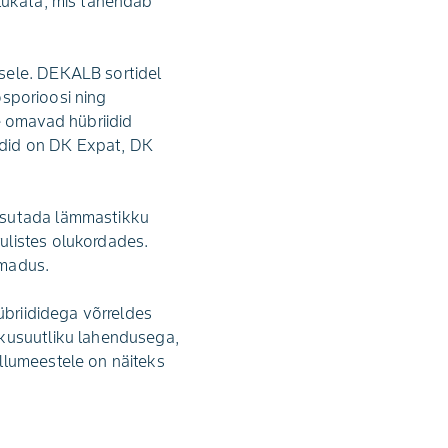
 lükata, mis tähendab
sele. DEKALB sortidel
rosporioosi ning
 omavad hübriidid
iidid on DK Expat, DK
kasutada lämmastikku
ulistes olukordades.
omadus.
übriididega võrreldes
tkusuutliku lahendusega,
llumeestele on näiteks